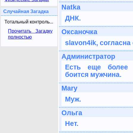
Natka
Случайная Загадка
ДНК.
Тотальный контроль...
Оксаночка
Прочитать Загадку
полностью
slavon4ik, согласна
Администратор
Есть еще более 
боится мужчина.
Mary
Муж.
Ольга
Нет.