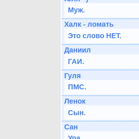
Муж.
Халк - ломать
Это слово НЕТ.
Даниил
ГАИ.
Гуля
ПМС.
Ленок
Сын.
Сан
Ура.