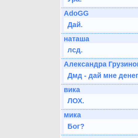
AdoGG
Дай.
наташа
лсд.
Александра Грузино
Дмд - дай мне денег
вика
ЛОХ.
мика
Бог?