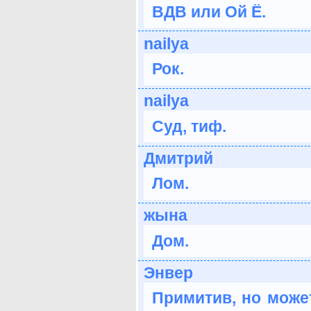
ВДВ или Ой Ё.
nailya
Рок.
nailya
Суд, тиф.
Дмитрий
Лом.
жына
Дом.
Энвер
Примитив, но может