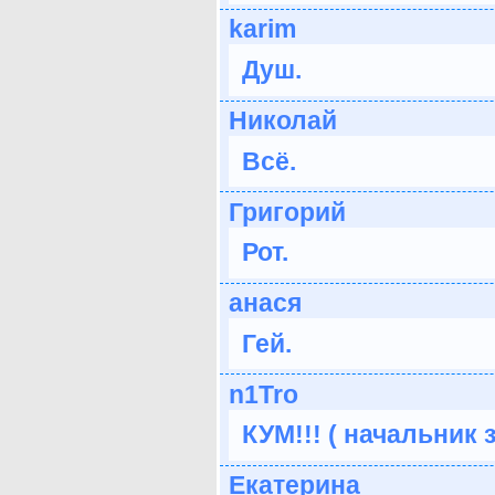
karim
Душ.
Николай
Всё.
Григорий
Рот.
анася
Гей.
n1Tro
КУМ!!! ( начальник 
Екатерина