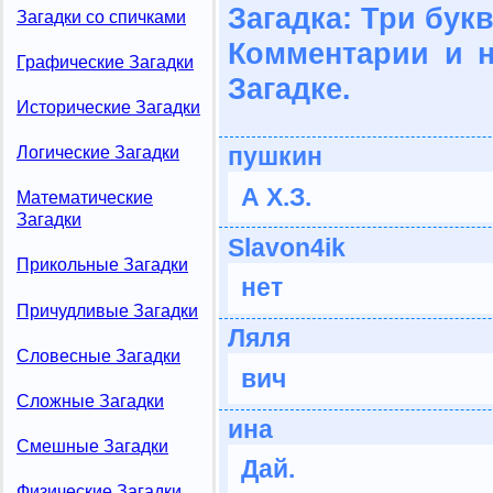
Загадка: Три бук
Загадки со спичками
Комментарии и 
Графические Загадки
Загадке.
Исторические Загадки
пушкин
Логические Загадки
А Х.З.
Математические
Загадки
Slavon4ik
Прикольные Загадки
нет
Причудливые Загадки
Ляля
Словесные Загадки
вич
Сложные Загадки
ина
Смешные Загадки
Дай.
Физические Загадки