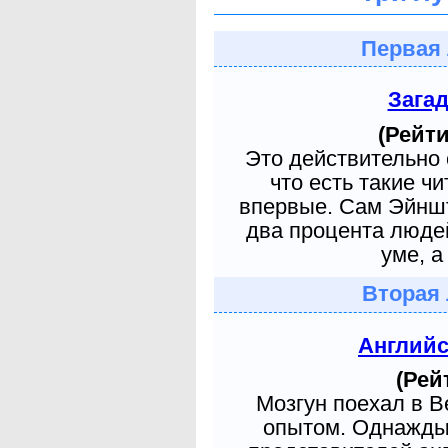
Первая 
Зага
(Рейти
Это действительно 
что есть такие ч
впервые. Сам Эйншт
два процента людей
уме, а
Вторая 
Англий
(Рей
Мозгун поехал в 
опытом. Однажды 