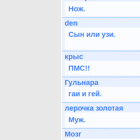
Нож.
den
Сын или узи.
крыс
ПМС!!
Гульнара
гаи и гей.
лерочка золотая
Муж.
Мозг