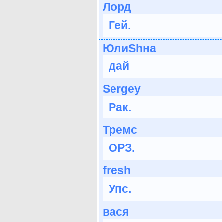
Лорд
Гей.
ЮлиShна
дай
Sergey
Рак.
Тремс
ОРЗ.
fresh
Упс.
вася