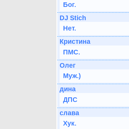
Бог.
DJ Stich
Нет.
Кристина
ПМС.
Олег
Муж.)
дина
ДПС
слава
Хук.