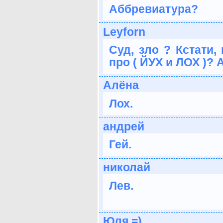
Аббревиатура?
Leyforn
Суд, зло ? Кстати,
про ( ЙУХ и ЛОХ )? 
Алёна
Лох.
андрей
Гей.
николай
Лев.
Юля =)