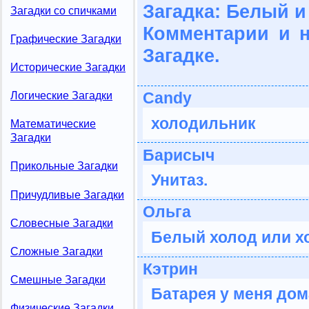
Загадка: Белый и
Загадки со спичками
Комментарии и 
Графические Загадки
Загадке.
Исторические Загадки
Candy
Логические Загадки
холодильник
Математические
Загадки
Барисыч
Прикольные Загадки
Унитаз.
Причудливые Загадки
Ольга
Словесные Загадки
Белый холод или х
Сложные Загадки
Кэтрин
Смешные Загадки
Батарея у меня дом
Физические Загадки