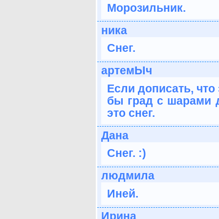
Морозильник.
ника
Снег.
артемЫч
Если дописать, что
бы град с шарами д
это снег.
Дана
Снег. :)
людмила
Иней.
Ирина