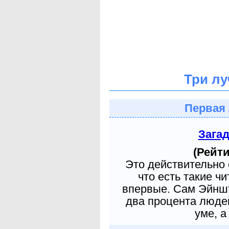
Три лу
Первая 
Зага
(Рейти
Это действительно 
что есть такие ч
впервые. Сам Эйншт
два процента людей
уме, а