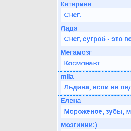
Катерина
Снег.
Лада
Снег, сугроб - это в
Мегамозг
Космонавт.
mila
Льдина, если не лед
Елена
Мороженое, зубы, м
Мозгииии:)