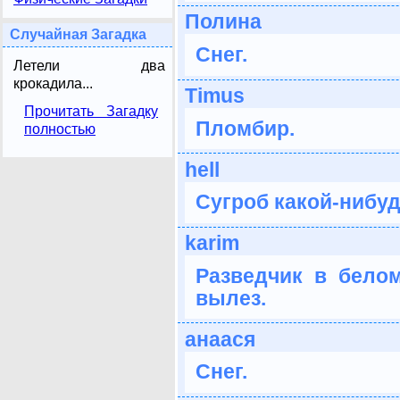
Полина
Случайная Загадка
Снег.
Летели два
крокадила...
Timus
Прочитать Загадку
Пломбир.
полностью
hell
Сугроб какой-нибуд
karim
Разведчик в бело
вылез.
анаася
Снег.