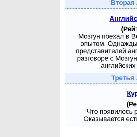
Вторая 
Англий
(Рей
Мозгун поехал в 
опытом. Однажды 
представителей ан
разговоре с Мозгу
английских 
Третья 
Ку
(Ре
Что появилось 
Оказывается есть