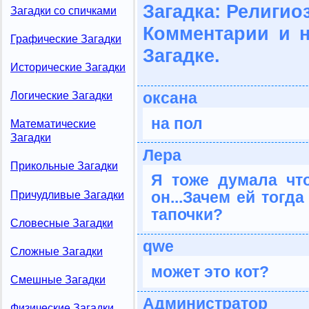
Загадка: Религио
Загадки со спичками
Комментарии и 
Графические Загадки
Загадке.
Исторические Загадки
оксана
Логические Загадки
на пол
Математические
Загадки
Лера
Прикольные Загадки
Я тоже думала что
он...Зачем ей тогд
Причудливые Загадки
тапочки?
Словесные Загадки
qwe
Сложные Загадки
может это кот?
Смешные Загадки
Администратор
Физические Загадки