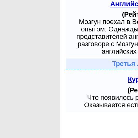
Англий
(Рей
Мозгун поехал в 
опытом. Однажды 
представителей ан
разговоре с Мозгу
английских 
Третья 
Ку
(Ре
Что появилось 
Оказывается есть