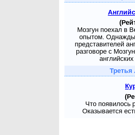
Англий
(Рей
Мозгун поехал в 
опытом. Однажды 
представителей ан
разговоре с Мозгу
английских 
Третья 
Ку
(Ре
Что появилось 
Оказывается есть