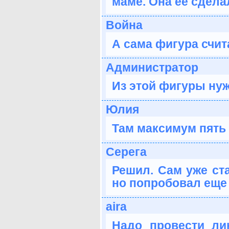
маме. Она её сдела
Война
А сама фигура счит
Администратор
Из этой фигуры нуж
Юлия
Там максимум пять 
Серега
Решил. Сам уже ста
но попробовал еще 
aira
Надо провести ли