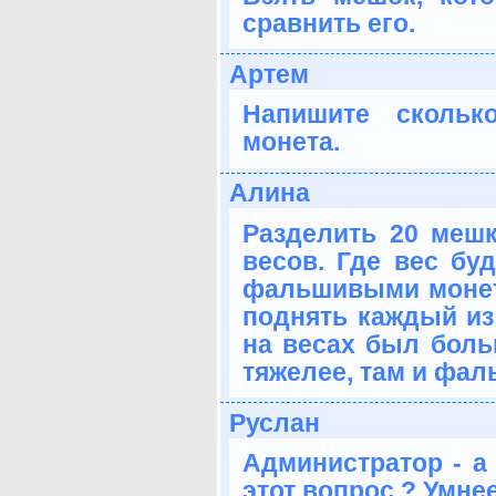
сравнить его.
Артем
Напишите скольк
монета.
Алина
Разделить 20 меш
весов. Где вес бу
фальшивыми монет
поднять каждый из 
на весах был боль
тяжелее, там и фа
Руслан
Администратор - а 
этот вопрос ? Умне