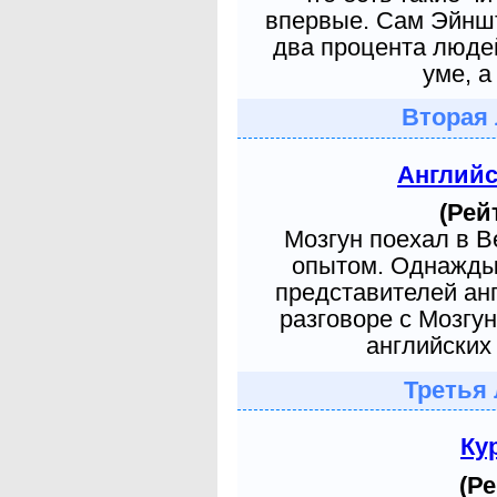
впервые. Сам Эйншт
два процента людей
уме, а
Вторая 
Англий
(Рей
Мозгун поехал в 
опытом. Однажды 
представителей ан
разговоре с Мозгу
английских 
Третья 
Ку
(Ре