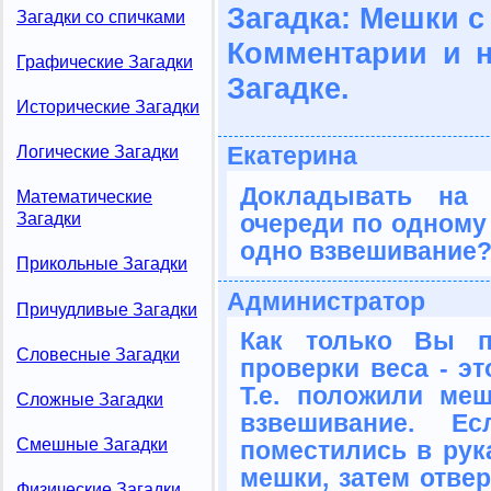
Загадка: Мешки с
Загадки со спичками
Комментарии и 
Графические Загадки
Загадке.
Исторические Загадки
Екатерина
Логические Загадки
Докладывать на
Математические
очереди по одному 
Загадки
одно взвешивание
Прикольные Загадки
Администратор
Причудливые Загадки
Как только Вы п
Словесные Загадки
проверки веса - эт
Т.е. положили ме
Сложные Загадки
взвешивание. 
Смешные Загадки
поместились в рук
мешки, затем отве
Физические Загадки