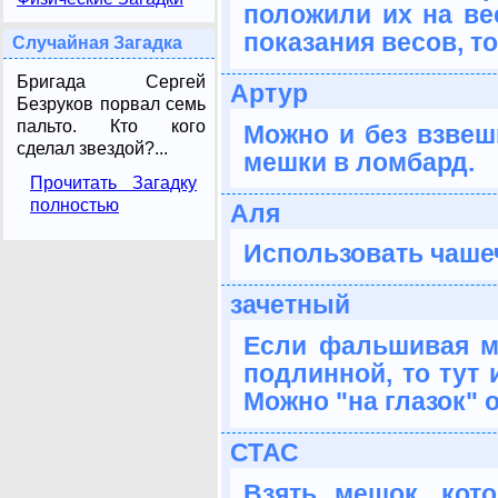
положили их на ве
показания весов, т
Случайная Загадка
Бригада Сергей
Артур
Безруков порвал семь
пальто. Кто кого
Можно и без взвеши
сделал звездой?...
мешки в ломбард.
Прочитать Загадку
полностью
Аля
Использовать чаше
зачетный
Если фальшивая м
подлинной, то тут 
Можно "на глазок" 
СТАС
Взять мешок, кот