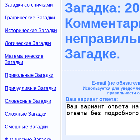
Загадка: 2
Загадки со спичками
Графические Загадки
Комме
Исторические Загадки
неправил
Логические Загадки
Загадке.
Математические
Загадки
Прикольные Загадки
E-mail (не обязател
Причудливые Загадки
Используется для уведомл
правильности о
Ваш вариант ответа:
Словесные Загадки
Сложные Загадки
Смешные Загадки
Физические Загадки