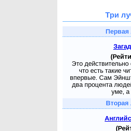
Три лу
Первая 
Зага
(Рейти
Это действительно 
что есть такие ч
впервые. Сам Эйншт
два процента людей
уме, а
Вторая 
Англий
(Рей