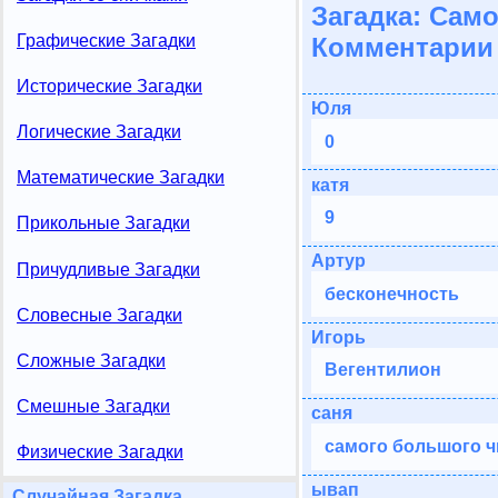
Загадка: Сам
Графические Загадки
Комментарии 
Исторические Загадки
Юля
Логические Загадки
0
Математические Загадки
катя
9
Прикольные Загадки
Артур
Причудливые Загадки
бесконечность
Словесные Загадки
Игорь
Сложные Загадки
Вегентилион
Смешные Загадки
саня
самого большого чи
Физические Загадки
ывап
Случайная Загадка