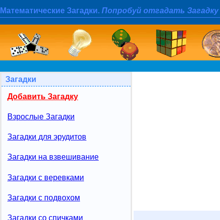
Математические Загадки.
Попробуй отгадать Загадку
Загадки
Добавить Загадку
Взрослые Загадки
Загадки для эрудитов
Загадки на взвешивание
Загадки с веревками
Загадки с подвохом
Загадки со спичками