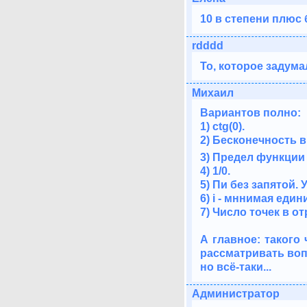
10 в степени плюс
rdddd
То, которое задума
Михаил
Вариантов полно:
1) ctg(0).
2) Бесконечность 
3) Предел функции
4) 1/0.
5) Пи без запятой. У
6) i - мннимая един
7) Число точек в от
А главное: такого
рассматривать воп
но всё-таки...
Администратор