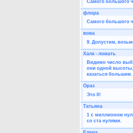
Самого большого ч
флора
Самого большого чи
вова
9. Допустим, возьмё
Халк - ломать
Видимо число выби
они одной высоты, 
казаться большим.
Ораз
Это 0!
Татьяна
1 c миллионом нул
со ста нулями.
Елена