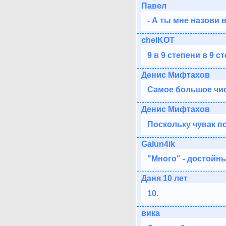
Павел
- А ты мне назови 
chelKOT
9 в 9 степени в 9 с
Денис Мифтахов
Самое большое числ
Денис Мифтахов
Поскольку чувак по
Galun4ik
"Много" - достойн
Даня 10 лет
10.
вика