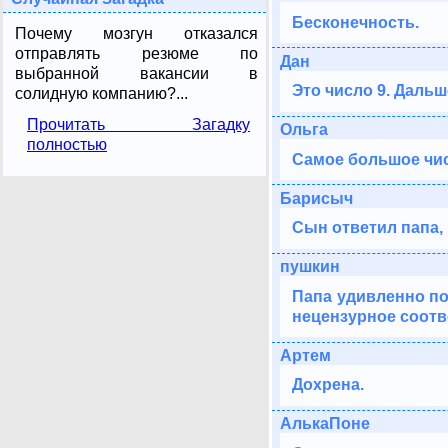
Бесконечность.
Почему мозгун отказался
отправлять резюме по
Дан
выбранной вакансии в
Это число 9. Дальш
солидную компанию?...
Прочитать Загадку
Ольга
полностью
Самое большое чи
Барисыч
Сын ответил папа, 
пушкин
Папа удивленно по
нецензурное соотве
Артем
Дохрена.
АлькаПоне