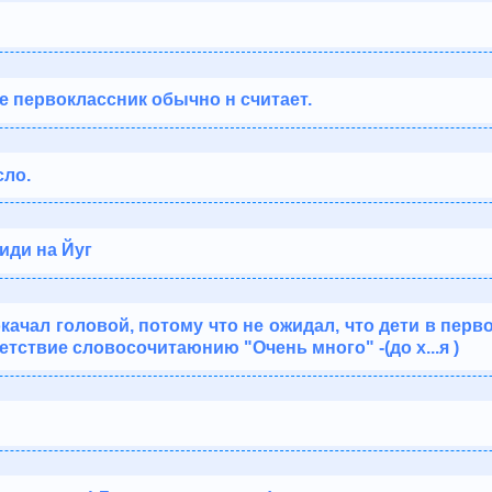
е первоклассник обычно н считает.
сло.
иди на Йуг
качал головой, потому что не ожидал, что дети в перв
тствие словосочитаюнию "Очень много" -(до х...я )