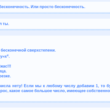
 бесконечность. Или просто бесконечность.
л ты.
в бесконечной сверхстепени.
x
 y=x
.
жас!!!
ица.
резке.
 числа нету! Если мы к любому числу добавим 1, то 
рос, какое самое большое число, имеющее собственное