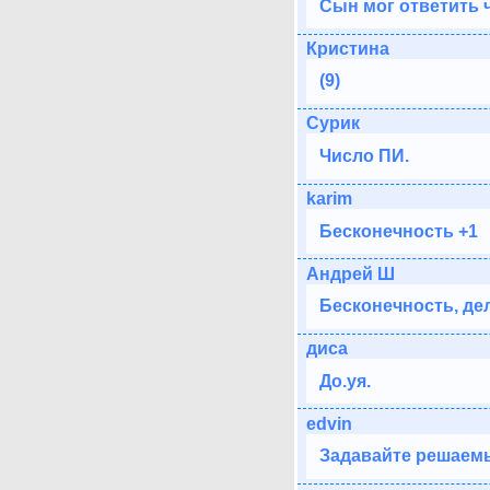
Сын мог ответить ч
Кристина
(9)
Сурик
Число ПИ.
karim
Бесконечность +1
Андрей Ш
Бесконечность, де
дисa
До.уя.
edvin
Задавайте решаемые