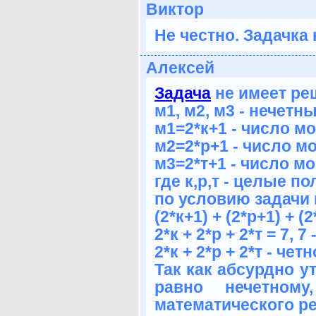
Виктор
Не честно. Задачка 
Алексей
Задача
не имеет ре
м1, м2, м3 - нечетн
м1=2*к+1 - число мо
м2=2*р+1 - число мо
м3=2*т+1 - число мо
где к,р,т - целые 
по условию задачи
(2*к+1) + (2*р+1) + (2
2*к + 2*р + 2*т = 7, 
2*к + 2*р + 2*т - че
Так как абсурдно у
равно нечетном
математического р