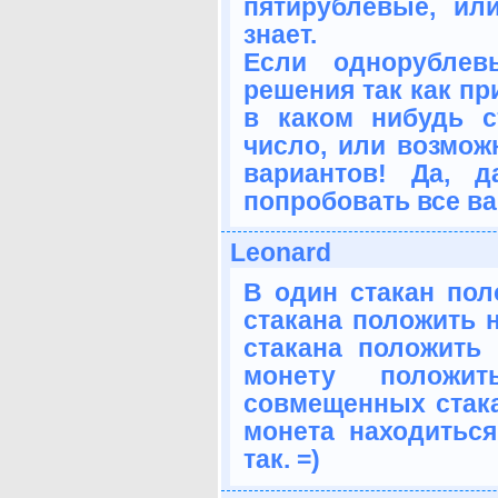
пятирублевые, ил
знает.
Если однорублев
решения так как пр
в каком нибудь с
число, или возмож
вариантов! Да, 
попробовать все в
Leonard
В один стакан пол
стакана положить н
стакана положить
монету положи
совмещенных стака
монета находиться 
так. =)