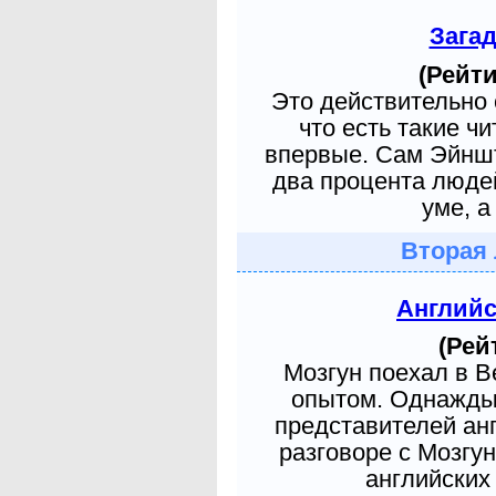
Зага
(Рейти
Это действительно 
что есть такие ч
впервые. Сам Эйншт
два процента людей
уме, а
Вторая 
Англий
(Рей
Мозгун поехал в 
опытом. Однажды 
представителей ан
разговоре с Мозгу
английских 