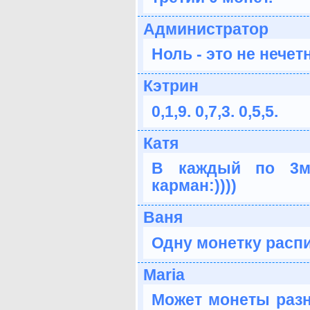
Администратор
Ноль - это не нечет
Кэтрин
0,1,9. 0,7,3. 0,5,5.
Катя
В каждый по 3м
карман:))))
Ваня
Одну монетку распи
Maria
Может монеты разн