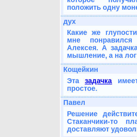
положить одну моне
дух
Какие же глупост
мне понравился 
Алексея. А задачк
мышление, а на логи
Кощейкин
Эта
задачка
имеет
простое.
Павел
Решение действите
Стаканчики-то пл
доставляют удовол