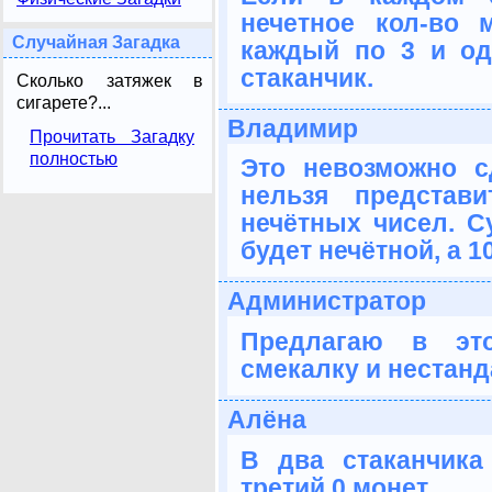
нечетное кол-во 
Случайная Загадка
каждый по 3 и од
стаканчик.
Сколько затяжек в
сигарете?...
Владимир
Прочитать Загадку
полностью
Это невозможно с
нельзя представ
нечётных чисел. С
будет нечётной, а 1
Администратор
Предлагаю в это
смекалку и нестан
Алёна
В два стаканчика
третий 0 монет.