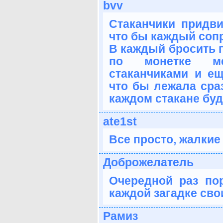
bvv
Стаканчики придви
что бы каждый сопр
В каждый бросить п
по монетке м
стаканчиками и ещ
что бы лежала сраз
каждом стакане буд
ate1st
Все просто, жалкие
Доброжелатель
Очередной раз пор
каждой загадке сво
Рамиз