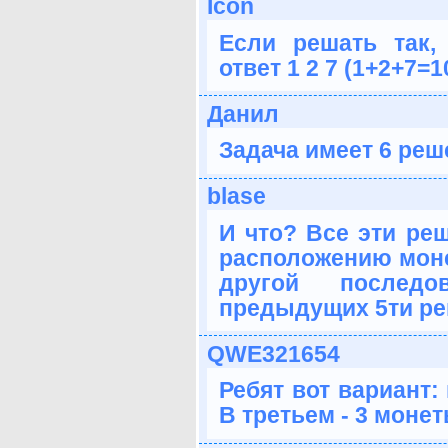
Icon
Если решать так, к
ответ 1 2 7 (1+2+7=1
Данил
Задача имеет 6 реше
blase
И что? Все эти ре
расположению монет
другой последо
предыдущих 5ти ре
QWE321654
Ребят вот вариант: 
В третьем - 3 монет