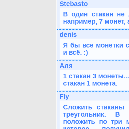
Stebasto
В один стакан не 
например, 7 монет, 
denis
Я бы все монетки с
и всё. :)
Аля
1 стакан 3 монеты...
стакан 1 монета.
Fly
Сложить стаканы 
треугольник. В 
положить по три м
которое получи