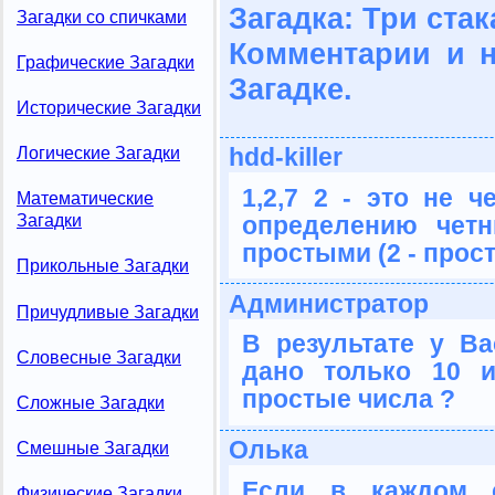
Загадка: Три стак
Загадки со спичками
Комментарии и 
Графические Загадки
Загадке.
Исторические Загадки
hdd-killer
Логические Загадки
1,2,7 2 - это не ч
Математические
определению чет
Загадки
простыми (2 - прост
Прикольные Загадки
Администратор
Причудливые Загадки
В результате у Ва
Словесные Загадки
дано только 10 
простые числа ?
Сложные Загадки
Олька
Смешные Загадки
Если в каждом с
Физические Загадки