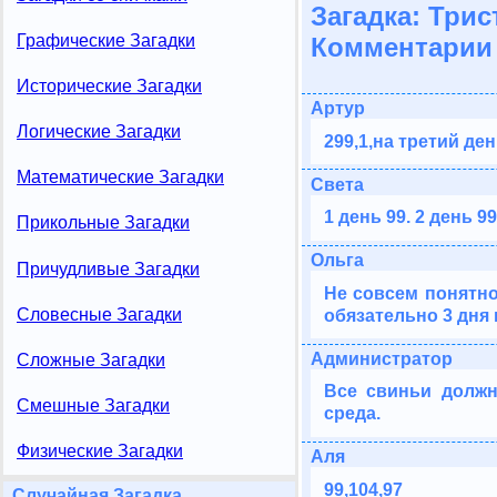
Загадка: Трис
Графические Загадки
Комментарии 
Исторические Загадки
Артур
Логические Загадки
299,1,на третий де
Математические Загадки
Cвета
1 день 99. 2 день 99
Прикольные Загадки
Ольга
Причудливые Загадки
Не совсем понятно 
Словесные Загадки
обязательно 3 дня 
Администратор
Сложные Загадки
Все свиньи должн
Смешные Загадки
среда.
Физические Загадки
Аля
99,104,97
Случайная Загадка