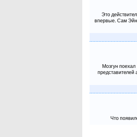
Это действител
впервые. Сам Эйнш
Мозгун поехал
представителей 
Что появило