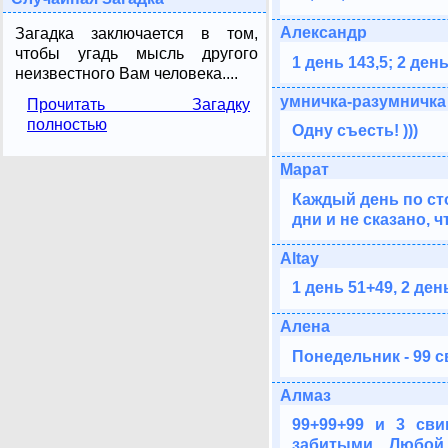
Александр
Загадка заключается в том,
чтобы угадь мысль другого
1 день 143,5; 2 день
неизвестного Вам человека....
умничка-разумничка
Прочитать Загадку
полностью
Одну съесть! )))
Марат
Каждый день по сто
дни и не сказано, 
Altay
1 день 51+49, 2 ден
Алена
Понедельник - 99 с
Алмаз
99+99+99 и 3 сви
забитыми... Любой