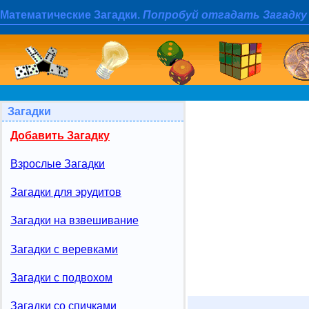
Математические Загадки.
Попробуй отгадать Загадку
Загадки
Добавить Загадку
Взрослые Загадки
Загадки для эрудитов
Загадки на взвешивание
Загадки с веревками
Загадки с подвохом
Загадки со спичками