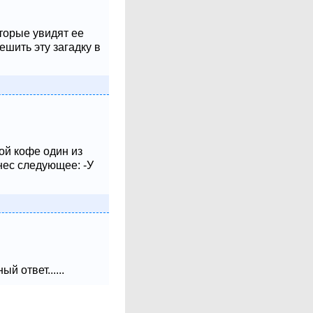
оторые увидят ее
шить эту загадку в
ой кофе один из
нес следующее: -У
 ответ......