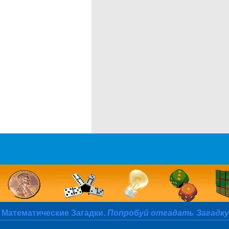
и
Математические Загадки.
Попробуй отгадать Загадку