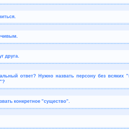
иться.
рчивым.
г друга.
альный ответ? Нужно назвать персону без всяких "
"?
звать конкретное "существо".