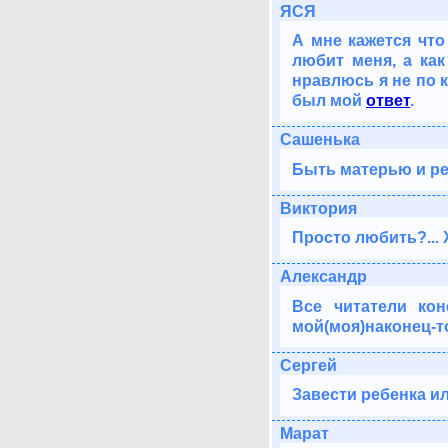
ЯСЯ
А мне кажется чт
любит меня, а как
нравлюсь я не по к
был мой
ответ
.
Сашенька
Быть матерью и ре
Виктория
Просто любить?... 
Александр
Все читатели кон
мой(моя)наконец-то
Сергей
Завести ребенка или
Марат