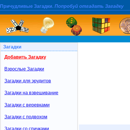
Причудливые Загадки.
Попробуй отгадать Загадку
Загадки
Добавить Загадку
Взрослые Загадки
Загадки для эрудитов
Загадки на взвешивание
Загадки с веревками
Загадки с подвохом
Загадки со спичками