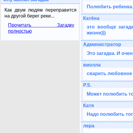
Полюбить ребенка
Как двум людям переправится
на другой берег реки...
Катёна
Прочитать Загадку
это вообще загад
полностью
жизни)))
Администратор
Это загадка. И оче
виолла
сварить любовное
P.S.
Может полюбить тог
Катя
Надо полюбить того
лера