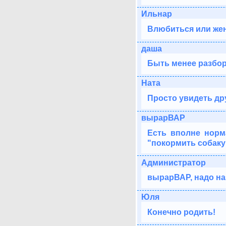
Ильнар
Влюбиться или жен
даша
Быть менее разбо
Ната
Просто увидеть дру
вырарВАР
Есть вполне норм
"покормить собаку
Администратор
вырарВАР, надо на
Юля
Конечно родить!