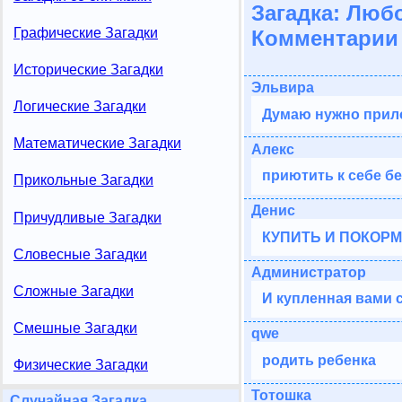
Загадка: Люб
Графические Загадки
Комментарии 
Исторические Загадки
Эльвира
Логические Загадки
Думаю нужно прилож
Математические Загадки
Алекс
приютить к себе б
Прикольные Загадки
Денис
Причудливые Загадки
КУПИТЬ И ПОКОРМ
Словесные Загадки
Администратор
Сложные Загадки
И купленная вами 
Смешные Загадки
qwe
родить ребенка
Физические Загадки
Тотошка
Случайная Загадка