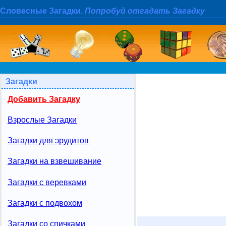
Словесные Загадки.
Попробуй отгадать Загадку
Загадки
Добавить Загадку
Взрослые Загадки
Загадки для эрудитов
Загадки на взвешивание
Загадки с веревками
Загадки с подвохом
Загадки со спичками