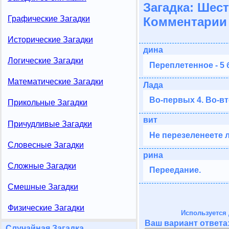
Загадка: Шест
Графические Загадки
Комментарии 
Исторические Загадки
дина
Логические Загадки
Переплетенное - 5 
Математические Загадки
Лада
Во-первых 4. Во-вт
Прикольные Загадки
вит
Причудливые Загадки
Не перезеленеете л
Словесные Загадки
рина
Сложные Загадки
Переедание.
Смешные Загадки
Физические Загадки
Используется 
Ваш вариант ответа
Случайная Загадка