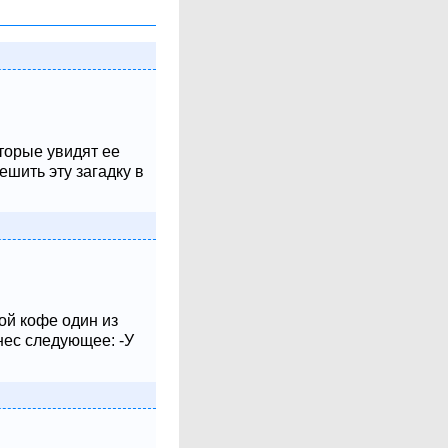
оторые увидят ее
шить эту загадку в
ой кофе один из
нес следующее: -У