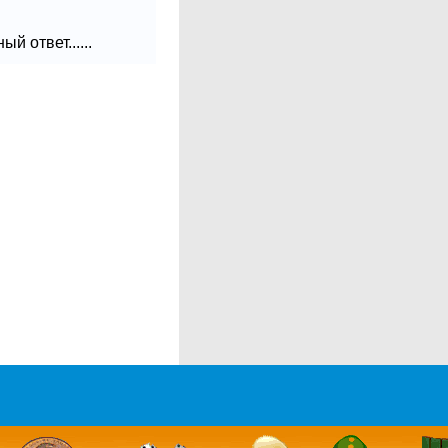
 ответ......
и