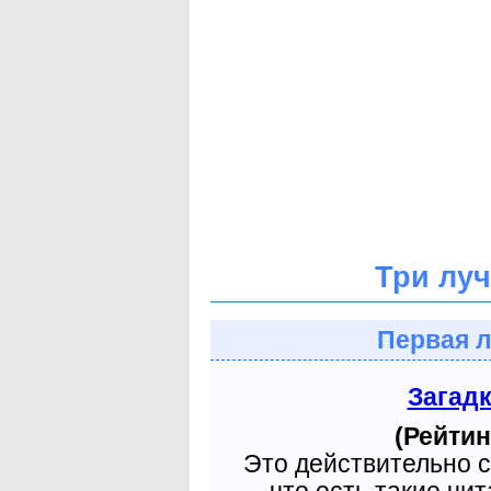
Три лу
Первая л
Загад
(Рейтин
Это действительно с
что есть такие чит