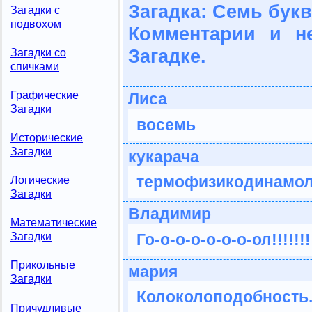
Загадка: Семь букв
Загадки с
подвохом
Комментарии и н
Загадке.
Загадки со
спичками
Графические
Лиса
Загадки
восемь
Исторические
Загадки
кукарача
термофизикодинамол
Логические
Загадки
Владимир
Математические
Го-о-о-о-о-о-о-ол!!!!!!
Загадки
Прикольные
мария
Загадки
Колоколоподобность
Причудливые