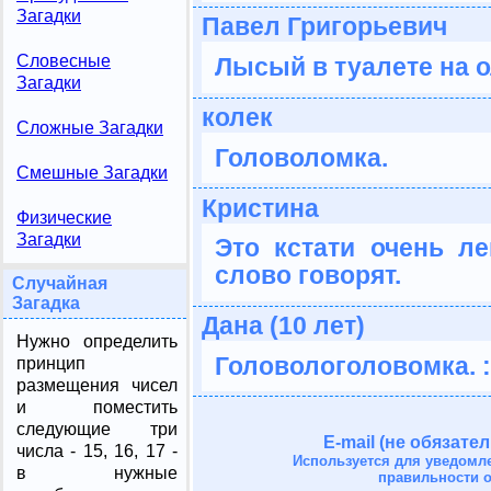
Загадки
Павел Григорьевич
Словесные
Лысый в туалете на 
Загадки
колек
Сложные Загадки
Головоломка.
Смешные Загадки
Кристина
Физические
Загадки
Это кстати очень ле
слово говорят.
Случайная
Загадка
Дана (10 лет)
Нужно определить
Головологоловомка. :)
принцип
размещения чисел
и поместить
следующие три
E-mail (не обязател
числа - 15, 16, 17 -
Используется для уведомл
в нужные
правильности о