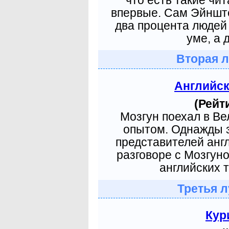
впервые. Сам Эйнште
два процента людей 
уме, а 
Вторая л
Английс
(Рейти
Мозгун поехал в В
опытом. Однажды з
представителей анг
разговоре с Мозгун
английских т
Третья л
Кур