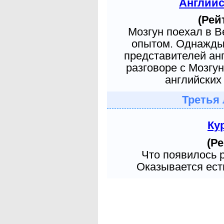
Англий
(Рей
Мозгун поехал в 
опытом. Однажды 
представителей ан
разговоре с Мозгу
английских 
Третья 
Ку
(Ре
Что появилось 
Оказывается есть