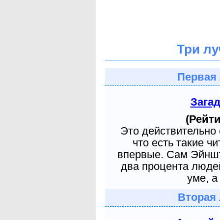
Три лу
Первая 
Зага
(Рейти
Это действительно 
что есть такие ч
впервые. Сам Эйншт
два процента людей
уме, а
Вторая 