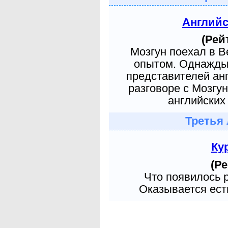
Англий
(Рей
Мозгун поехал в 
опытом. Однажды 
представителей ан
разговоре с Мозгу
английских 
Третья 
Ку
(Ре
Что появилось 
Оказывается есть