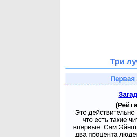
Три лу
Первая 
Зага
(Рейти
Это действительно 
что есть такие ч
впервые. Сам Эйншт
два процента людей