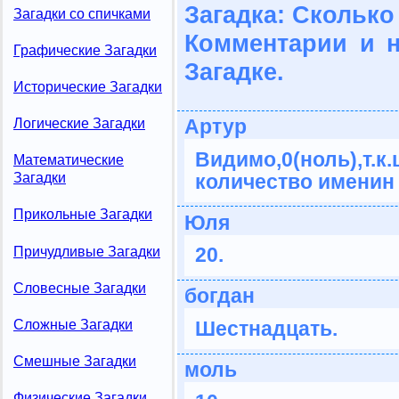
Загадка: Скольк
Загадки со спичками
Комментарии и 
Графические Загадки
Загадке.
Исторические Загадки
Артур
Логические Загадки
Видимо,0(ноль)
Математические
количество именин 
Загадки
Прикольные Загадки
Юля
20.
Причудливые Загадки
Словесные Загадки
богдан
Сложные Загадки
Шестнадцать.
Смешные Загадки
моль
Физические Загадки