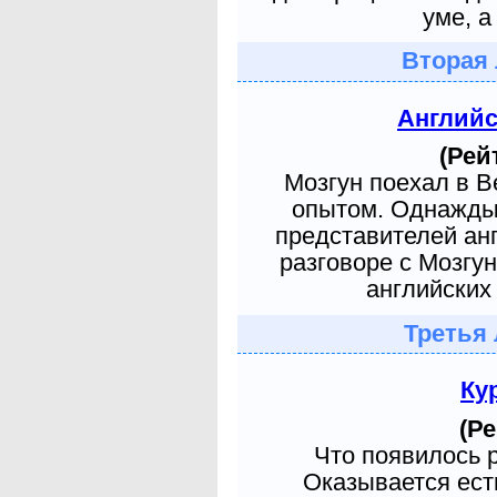
уме, а
Вторая 
Англий
(Рей
Мозгун поехал в 
опытом. Однажды 
представителей ан
разговоре с Мозгу
английских 
Третья 
Ку
(Ре
Что появилось 
Оказывается есть