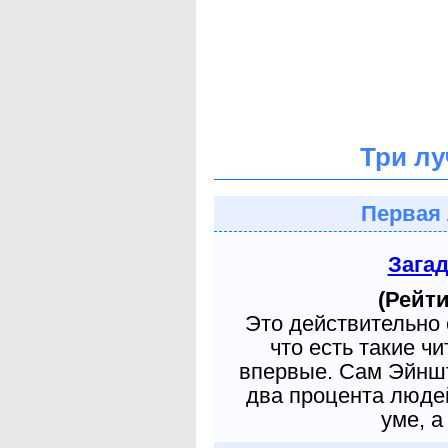
Три лу
Первая 
Зага
(Рейти
Это действительно 
что есть такие ч
впервые. Сам Эйншт
два процента людей
уме, а