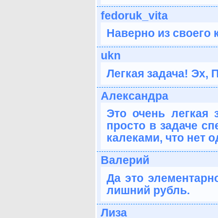
fedoruk_vita
Наверно из своего 
ukn
Легкая задача! Эх, 
Александра
Это очень легкая з
просто в задаче сп
калеками, что нет од
Валерий
Да это элементарно
лишний рубль.
Лиза