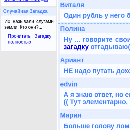
Виталя
Случайная Загадка
Один рубль у него 
Их называли слугами
земли. Кто они?...
Полина
Прочитать Загадку
Ну ... говорите сво
полностью
загадку
отгадываю((
Ариант
НЕ надо путать дох
edvin
А я знаю ответ, но 
(( Тут элементарно,
Мария
Больше голову лома