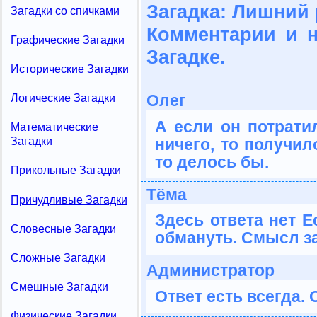
Загадка: Лишний 
Загадки со спичками
Комментарии и 
Графические Загадки
Загадке.
Исторические Загадки
Олег
Логические Загадки
А если он потрати
Математические
ничего, то получил
Загадки
то делось бы.
Прикольные Загадки
Тёма
Причудливые Загадки
Здесь ответа нет Е
Словесные Загадки
обмануть. Смысл з
Сложные Загадки
Администратор
Смешные Загадки
Ответ есть всегда. 
Физические Загадки