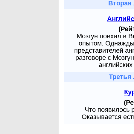
Вторая 
Англий
(Рей
Мозгун поехал в 
опытом. Однажды 
представителей ан
разговоре с Мозгу
английских 
Третья 
Ку
(Ре
Что появилось 
Оказывается есть