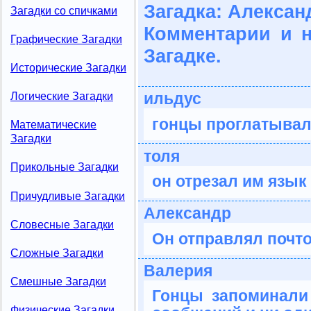
Загадка: Алексан
Загадки со спичками
Комментарии и 
Графические Загадки
Загадке.
Исторические Загадки
ильдус
Логические Загадки
гонцы проглатывал
Математические
Загадки
толя
Прикольные Загадки
он отрезал им язык
Причудливые Загадки
Александр
Словесные Загадки
Он отправлял почт
Сложные Загадки
Валерия
Смешные Загадки
Гонцы запоминали
Физические Загадки