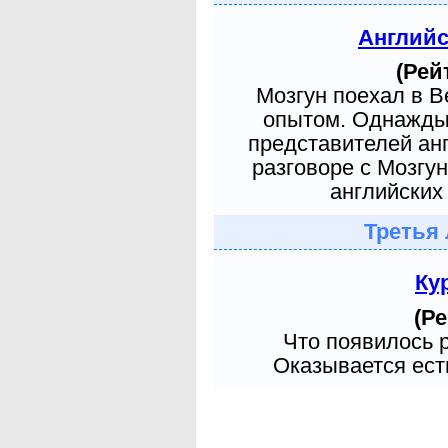
Англий
(Рей
Мозгун поехал в 
опытом. Однажды 
представителей ан
разговоре с Мозгу
английских 
Третья 
Ку
(Ре
Что появилось 
Оказывается есть