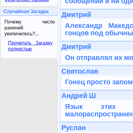
сообщений и ни оди
Случайная Загадка
Дмитрий
Почему число
Александр Макед
ранений
гонцов под обычны
увеличилось?...
Прочитать Загадку
Дмитрий
полностью
Он отправлял их м
Святослав
Гонец просто запом
Андрей Ш
Язык этих 
малораспространен
Руслан