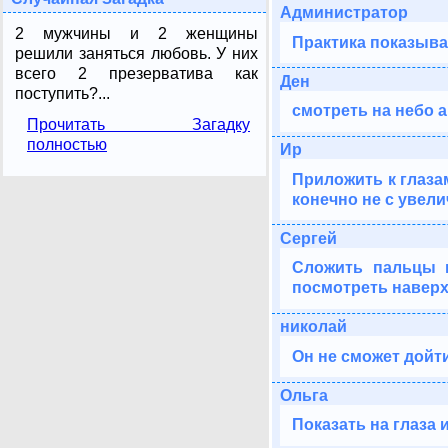
Администратор
2 мужчины и 2 женщины
Практика показывае
решили заняться любовь. У них
всего 2 презерватива как
Ден
поступить?...
смотреть на небо а
Прочитать Загадку
полностью
Ир
Приложить к глазам
конечно не с увел
Сергей
Сложить пальцы в
посмотреть наверх,
николай
Он не сможет дойт
Ольга
Показать на глаза 