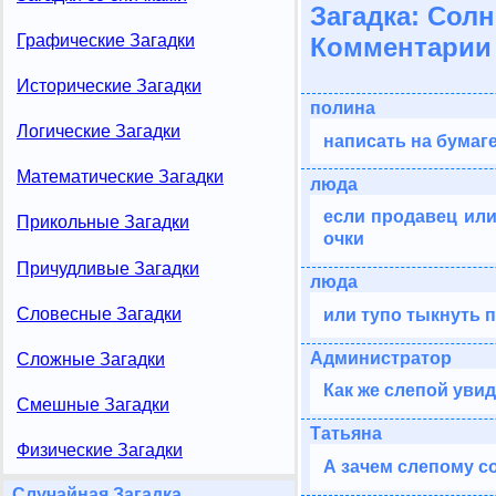
Загадка: Сол
Графические Загадки
Комментарии 
Исторические Загадки
полина
Логические Загадки
написать на бумаг
Математические Загадки
люда
если продавец или
Прикольные Загадки
очки
Причудливые Загадки
люда
Словесные Загадки
или тупо тыкнуть п
Администратор
Сложные Загадки
Как же слепой увид
Смешные Загадки
Татьяна
Физические Загадки
А зачем слепому с
Случайная Загадка