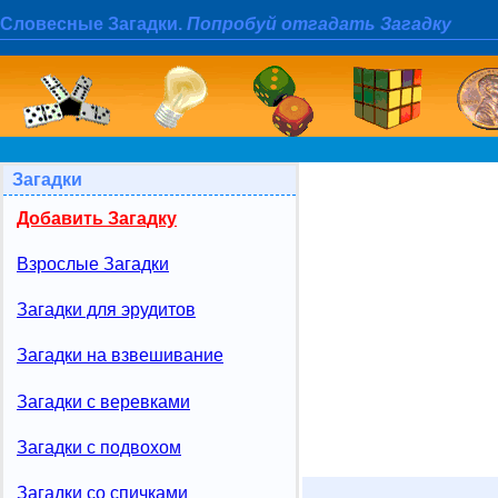
Словесные Загадки.
Попробуй отгадать Загадку
Загадки
Добавить Загадку
Взрослые Загадки
Загадки для эрудитов
Загадки на взвешивание
Загадки с веревками
Загадки с подвохом
Загадки со спичками