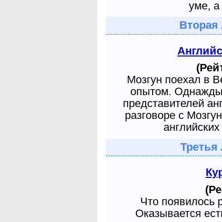
уме, а
Вторая 
Англий
(Рей
Мозгун поехал в 
опытом. Однажды 
представителей ан
разговоре с Мозгу
английских 
Третья 
Ку
(Ре
Что появилось 
Оказывается есть