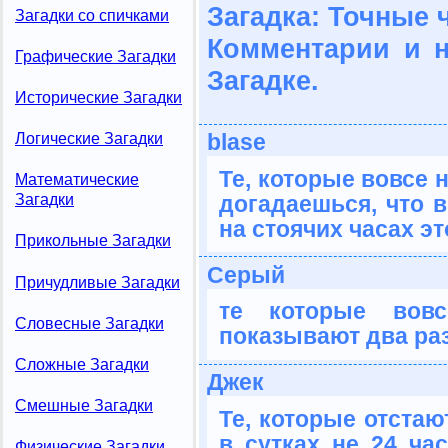
Загадка: Точные 
Загадки со спичками
Комментарии и 
Графические Загадки
Загадке.
Исторические Загадки
blase
Логические Загадки
Те, которые вовсе н
Математические
догадаешься, что в
Загадки
на стоячих часах эт
Прикольные Загадки
Серый
Причудливые Загадки
те которые вов
Словесные Загадки
показывают два раз
Сложные Загадки
Джек
Смешные Загадки
Те, которые отстают
в сутках не 24 час
Физические Загадки