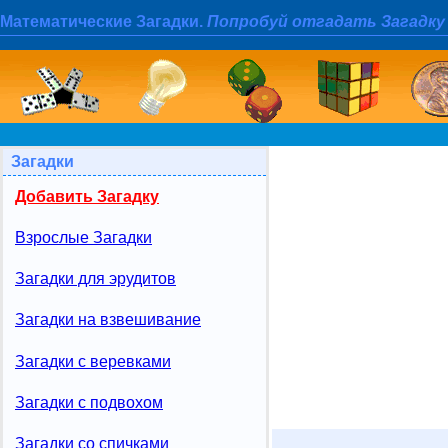
Математические Загадки.
Попробуй отгадать Загадку
Загадки
Добавить Загадку
Взрослые Загадки
Загадки для эрудитов
Загадки на взвешивание
Загадки с веревками
Загадки с подвохом
Загадки со спичками