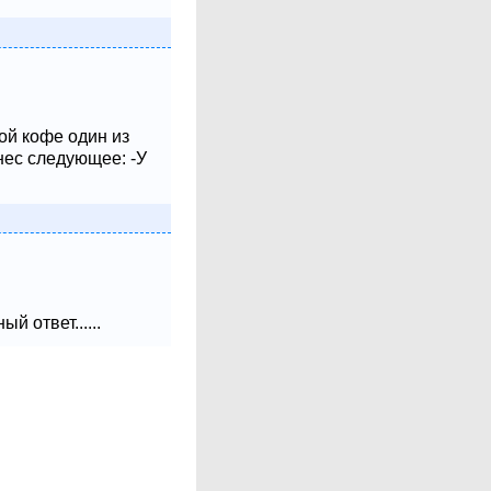
ой кофе один из
нес следующее: -У
 ответ......