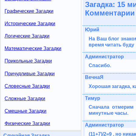
Загадка: 15 м
Графические Загадки
Комментарии 
Исторические Загадки
Юрий
Логические Загадки
На Ваш блог знаком
время читать буду
Математические Загадки
Администратор
Прикольные Загадки
Спасибо.
Причудливые Загадки
BeчнaЯ
Словесные Загадки
Хорошая загадка, 
Тимур
Сложные Загадки
Сначала отмерим 
Смешные Загадки
минутные часы.
Физические Загадки
Администратор
(11+7)/2=9 , но никак 
Случайная Загадка