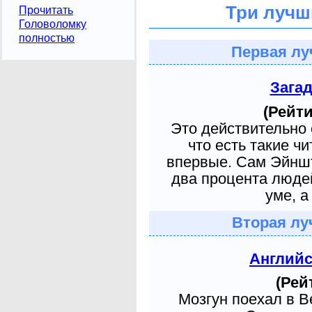
Три лучш
Прочитать
Головоломку
полностью
Первая лу
Зага
(Рейти
Это действительно 
что есть такие ч
впервые. Сам Эйншт
два процента людей
уме, а
Вторая лу
Англий
(Рей
Мозгун поехал в 