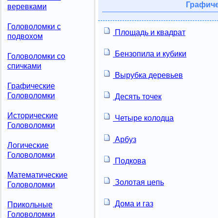
Графиче
веревками
Головоломки с
Площадь и квадрат
подвохом
Бензопила и кубики
Головоломки со
спичками
Вырубка деревьев
Графические
Головоломки
Десять точек
Исторические
Четыре колодца
Головоломки
Арбуз
Логические
Головоломки
Подкова
Математические
Золотая цепь
Головоломки
Дома и газ
Прикольные
Головоломки