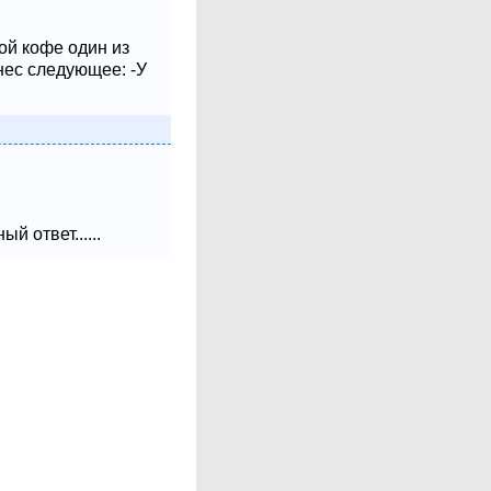
ой кофе один из
нес следующее: -У
 ответ......