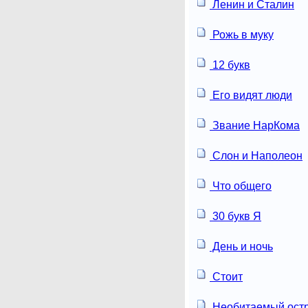
Ленин и Сталин
Рожь в муку
12 букв
Его видят люди
Звание НарКома
Слон и Наполеон
Что общего
30 букв Я
День и ночь
Стоит
Необитаемый ост