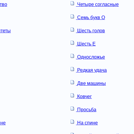
тво
Четыре согласные
Семь букв О
итеты
Шесть голов
Шесть Е
Односложье
Редкая удача
Две машины
Ковчег
Просьба
не
На спине