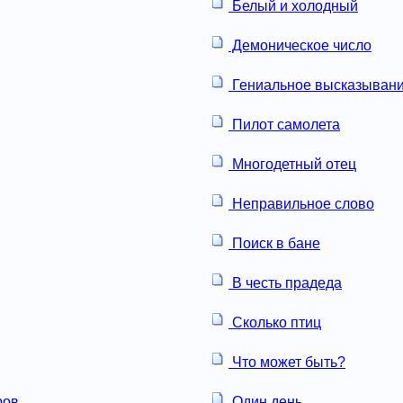
Белый и холодный
Демоническое число
Гениальное высказыван
Пилот самолета
Многодетный отец
Неправильное слово
Поиск в бане
В честь прадеда
Сколько птиц
Что может быть?
ров
Один день