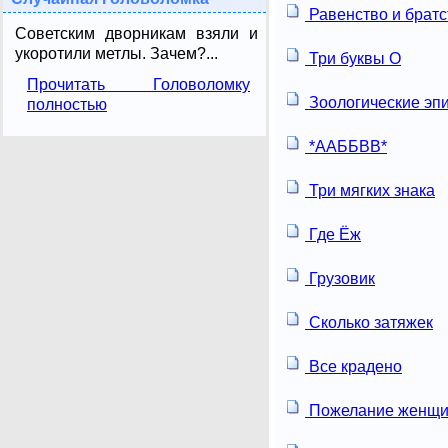
Равенство и братс
Советским дворникам взяли и
укоротили метлы. Зачем?...
Три буквы О
Прочитать Головоломку
Зоологические эп
полностью
*ААББВВ*
Три мягких знака
Где Ёж
Грузовик
Сколько затяжек
Все крадено
Пожелание женщи