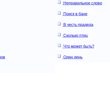
Неправильное слово
Поиск в бане
В честь прадеда
Сколько птиц
Что может быть?
ров
Один день