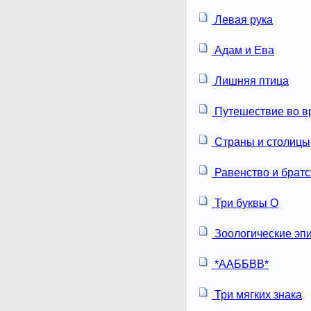
Левая рука
Адам и Ева
Лишняя птица
Путешествие во в
Страны и столицы
Равенство и братс
Три буквы О
Зоологические эп
*ААББВВ*
Три мягких знака