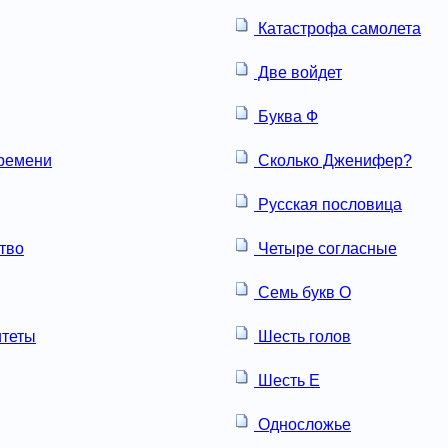
Катастрофа самолета
Две войдет
Буква Ф
ремени
Сколько Дженифер?
Русская пословица
тво
Четыре согласные
Семь букв О
итеты
Шесть голов
Шесть Е
Односложье