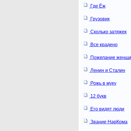
Где Ёж
Грузовик
Сколько затяжек
Все крадено
Пожелание женщи
Ленин и Сталин
Рожь в муку
12 букв
Его видят люди
Звание НарКома