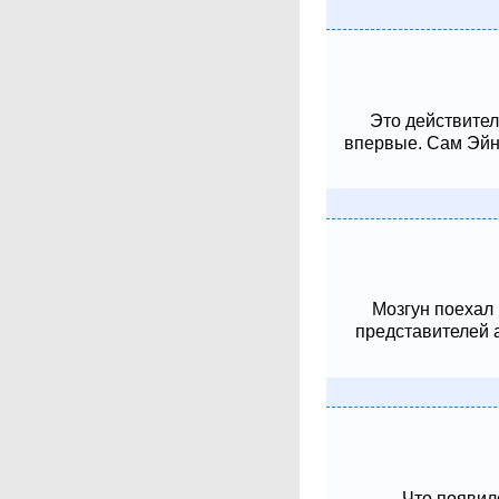
Это действител
впервые. Сам Эйнш
Мозгун поехал
представителей 
Что появило