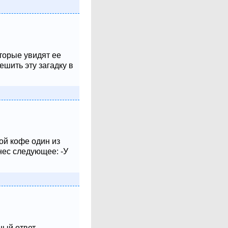
оторые увидят ее
шить эту загадку в
ой кофе один из
нес следующее: -У
 ответ......