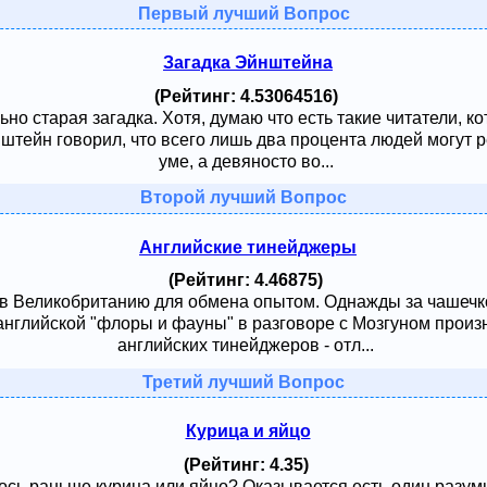
Первый лучший Вопрос
Загадка Эйнштейна
(Рейтинг: 4.53064516)
ьно старая загадка. Хотя, думаю что есть такие читатели, к
тейн говорил, что всего лишь два процента людей могут ре
уме, а девяносто во...
Второй лучший Вопрос
Английские тинейджеры
(Рейтинг: 4.46875)
 в Великобританию для обмена опытом. Однажды за чашечк
английской "флоры и фауны" в разговоре с Мозгуном произ
английских тинейджеров - отл...
Третий лучший Вопрос
Курица и яйцо
(Рейтинг: 4.35)
сь раньше курица или яйцо? Оказывается есть один разумный