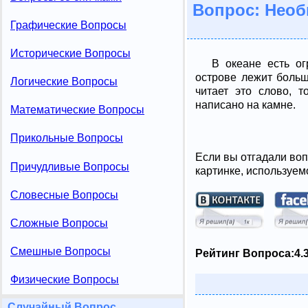
Вопрос: Необ
Графические Вопросы
Исторические Вопросы
В океане есть о
острове лежит больш
Логические Вопросы
читает это слово, т
написано на камне.
Математические Вопросы
Прикольные Вопросы
Если вы отгадали воп
Причудливые Вопросы
картинке, используем
Словесные Вопросы
Сложные Вопросы
Смешные Вопросы
Рейтинг Вопроса:
4.
Физические Вопросы
Случайный Вопрос