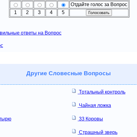
Отдайте голос за Вопрос
1
2
3
4
5
вильные ответы на Вопрос
ос
Другие
Словесные Вопросы
Тотальный контроль
Чайная ложка
тырю
33 Коровы
Страшный зверь