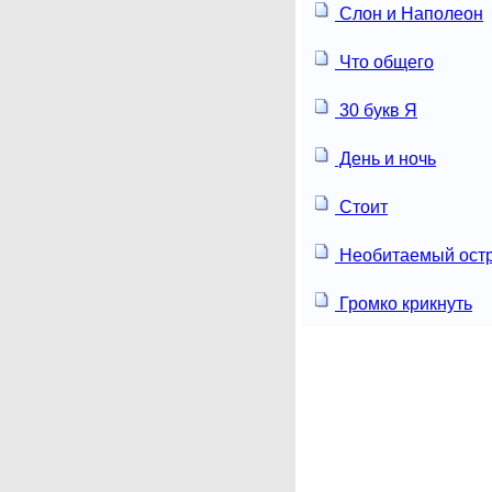
Слон и Наполеон
Что общего
30 букв Я
День и ночь
Стоит
Необитаемый ост
Громко крикнуть