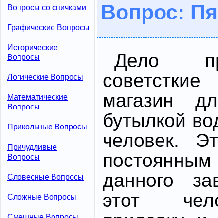
Вопрос: Пя
Вопросы со спичками
Графические Вопросы
Исторические
Дело пр
Вопросы
советстк
Логические Вопросы
магазин д
Математические
Вопросы
бутылкой во
Прикольные Вопросы
человек. Э
Причудливые
постоянны
Вопросы
данного за
Словесные Вопросы
этот чел
Сложные Вопросы
Смешные Вопросы