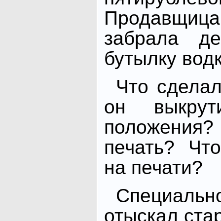
Продавщи
забрала де
бутылку водк
Что сделал
он выкрут
положения?
печать? Чт
на печати?
Специал
отыскал ста