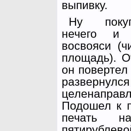
выпивку.
Ну поку
нечего и 
восвояси (ч
площадь). О
он повертел 
разверну
целенаправ
Подошел к п
печать н
пятирубл