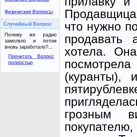
прилавку и
Продавщица 
Физические Вопросы
что нужно п
Случайный Вопрос
Почему же радио
продавать 
замолкло и потом
вновь заработало?...
хотела. Он
Прочитать Вопрос
посмотр
полностью
(куранты),
пятирублев
приглядел
грозным в
покупателю