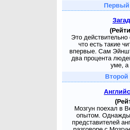
Первый
Зага
(Рейти
Это действительно 
что есть такие ч
впервые. Сам Эйншт
два процента людей
уме, а
Второй
Англий
(Рей
Мозгун поехал в 
опытом. Однажды 
представителей ан
разговоре с Мозгу