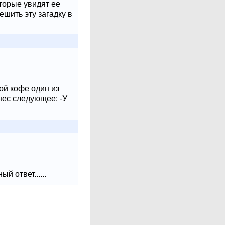
оторые увидят ее
шить эту загадку в
ой кофе один из
нес следующее: -У
 ответ......