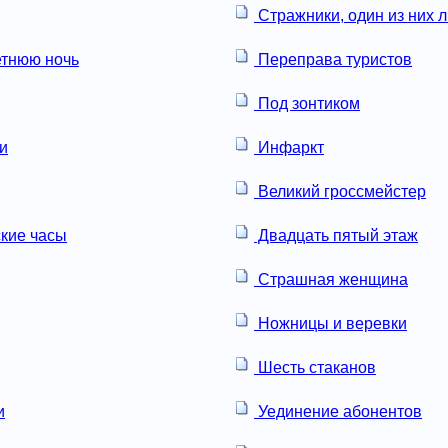
Стражники, один из них л
етнюю ночь
Переправа туристов
Под зонтиком
и
Инфаркт
Великий гроссмейстер
кие часы
Двадцать пятый этаж
Страшная женщина
Ножницы и веревки
Шесть стаканов
и
Уединение абонентов