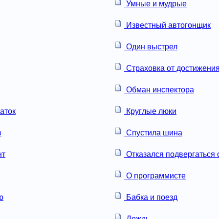
Умные и мудрые
Известный автогонщик
Один выстрел
Страховка от достижения
Обман инспектора
аток
Круглые люки
в
Спустила шина
нт
Отказался подвергаться 
О программисте
ю
Бабка и поезд
Дождь