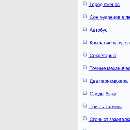
Город лжецов
Сон мудрецов в л
Автобус
Крылатые карусел
Секретарша
Точные механичес
Два парикмахера
Следы быка
Три стаканчика
Огонь от зажигалк