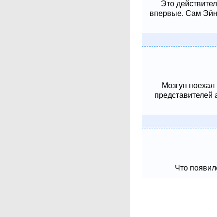
Это действител
впервые. Сам Эйнш
Мозгун поехал
представителей 
Что появило