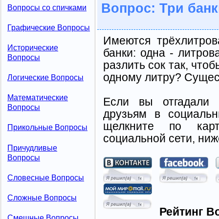
Вопрос: Три банк
Вопросы со спичками
Графические Вопросы
Имеются трёхлитров
Исторические
банки: одна - литрова
Вопросы
разлить сок так, чтоб
одному литру? Сущест
Логические Вопросы
Математические
Если вы отгадали 
Вопросы
друзьям в социальн
щелкните по карт
Прикольные Вопросы
социальной сети, ниж
Причудливые
Вопросы
Словесные Вопросы
Сложные Вопросы
Рейтинг В
Смешные Вопросы