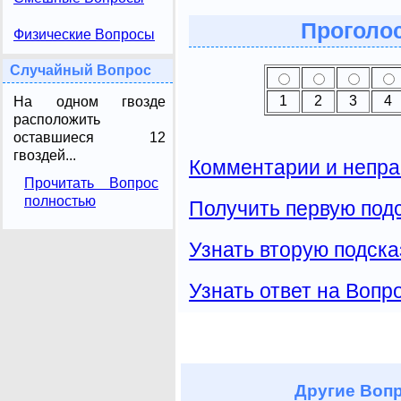
Проголос
Физические Вопросы
Случайный Вопрос
1
2
3
4
На одном гвозде
расположить
оставшиеся 12
гвоздей...
Комментарии и непра
Прочитать Вопрос
полностью
Получить первую подс
Узнать вторую подска
Узнать ответ на Вопр
Другие
Вопр