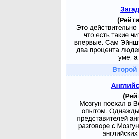
Зага
(Рейти
Это действительно 
что есть такие ч
впервые. Сам Эйншт
два процента людей
уме, а
Второй
Англий
(Рей
Мозгун поехал в 
опытом. Однажды 
представителей ан
разговоре с Мозгу
английских 