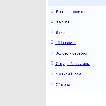
Взвешивание шляп
9 монет
8 гирь
101 монета
Золото и серебро
Сосуд с бальзамом
Ямайский ром
27 монет