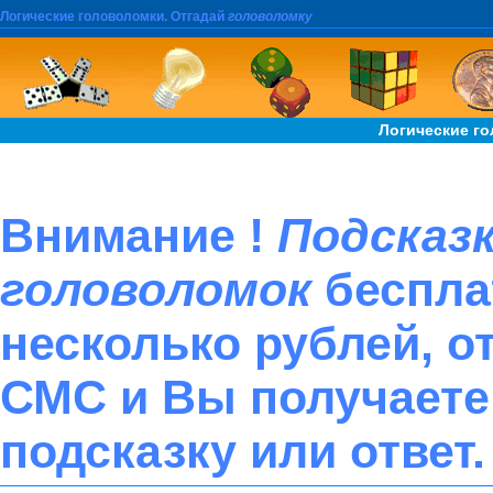
Логические головоломки.
Отгадай
головоломку
Логические г
Внимание !
Подсказ
головоломок
беспла
несколько рублей, 
СМС и Вы получает
подсказку или ответ.